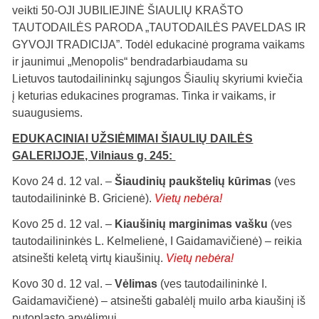
veikti 50-OJI JUBILIEJINĖ ŠIAULIŲ KRAŠTO
TAUTODAILĖS PARODA „TAUTODAILĖS PAVELDAS IR
GYVOJI TRADICIJA”. Todėl edukacinė programa vaikams
ir jaunimui „Menopolis“ bendradarbiaudama su
Lietuvos tautodailininkų sąjungos Šiaulių skyriumi kviečia
į keturias edukacines programas. Tinka ir vaikams, ir
suaugusiems.
EDUKACINIAI UŽSIĖMIMAI ŠIAULIŲ DAILĖS
GALERIJOJE, Vilniaus g. 245:
Kovo 24 d. 12 val. –
Šiaudinių paukštelių kūrimas
(ves
tautodailininkė B. Gricienė).
Vietų nebėra!
Kovo 25 d. 12 val. –
Kiaušinių marginimas vašku
(ves
tautodailininkės L. Kelmelienė, I Gaidamavičienė) – reikia
atsinešti keletą virtų kiaušinių.
Vietų nebėra!
Kovo 30 d. 12 val. –
Vėlimas
(ves tautodailininkė I.
Gaidamavičienė) – atsinešti gabalėlį muilo arba kiaušinį iš
putoplasto apvėlimui.