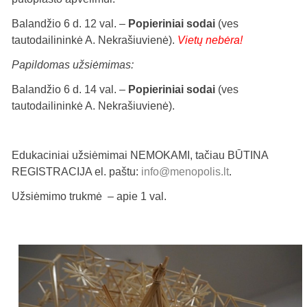
Balandžio 6 d. 12 val. –
Popieriniai sodai
(ves
tautodailininkė A. Nekrašiuvienė).
Vietų nebėra!
Papildomas užsiėmimas:
Balandžio 6 d. 14 val. –
Popieriniai sodai
(ves
tautodailininkė A. Nekrašiuvienė).
Edukaciniai užsiėmimai NEMOKAMI, tačiau BŪTINA
REGISTRACIJA el. paštu:
info@menopolis.lt
.
Užsiėmimo trukmė – apie 1 val.