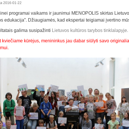
ta
2016-01-22
nei programai vaikams ir jaunimui MENOPOLIS skirtas Lietuvos
os edukacija”. Džiaugiamės, kad ekspertai teigiamai įvertino mūs
ltatais galima susipažinti
Lietuvos kultūros tarybos tinklalapyje.
t kviečiame kūrėjus, menininkus jau dabar siūlyti savo originalia
mui.