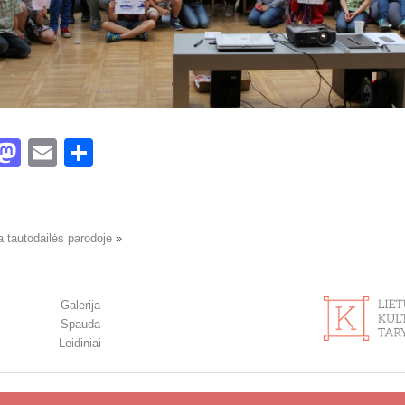
acebook
Mastodon
Email
Share
a tautodailės parodoje
»
Galerija
Spauda
Leidiniai
© 2015-2020 Menopolis.lt