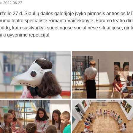
ta
2022-06-27
rželio 27 d. Šiaulių dailės galerijoje įvyko pirmasis antrosio
rumo teatro specialistė Rimanta Vaičekonytė. Forumo teatro dirb
 būdų, kaip susitvarkyti sudėtingose socialinėse situacijose, ginti
iki gyvenimo repeticija!