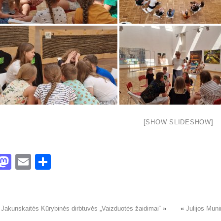
[SHOW SLIDESHOW]
acebook
Mastodon
Email
Share
 Jakunskaitės Kūrybinės dirbtuvės „Vaizduotės žaidimai“
»
«
Julijos Muni