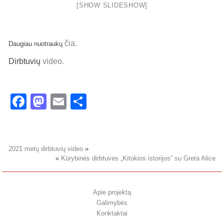
[SHOW SLIDESHOW]
čia.
Daugiau nuotraukų
Dirbtuvių
video.
Facebook
Mastodon
Email
Share
2021 metų dirbtuvių video
»
«
Kūrybinės dirbtuvės „Kitokios istorijos” su Greta Alice
Apie projektą
Galimybės
Konktaktai