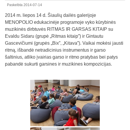
Paskelbta
2014-07-14
2014 m. liepos 14 d. Šiaulių dailės galerijoje
MENOPOLIO edukacinėje programoje vyko kūrybinės
muzikinės dirbtuvės RITMAS IR GARSAS KITAIP su
Evaldu Sidaru (grupė „Ritmas kitaip”) ir Gintautu
Gascevičiumi (grupės „Bix”, „Kitava”). Vaikai mokėsi jausti
ritmą, išbandė netradicinius instrumentus ir garso
šaltinius, atliko įvairias garso ir ritmo pratybas bei patys
pabandė sukurti garsines ir muzikines kompozicijas.