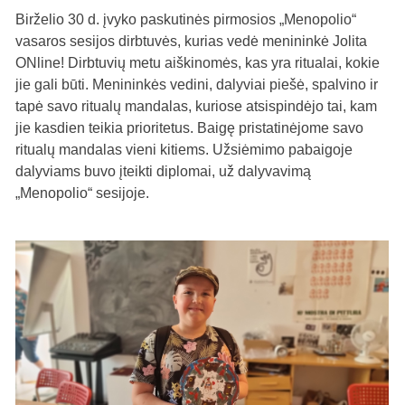
Birželio 30 d. įvyko paskutinės pirmosios „Menopolio“
vasaros sesijos dirbtuvės, kurias vedė menininkė Jolita
ONline! Dirbtuvių metu aiškinomės, kas yra ritualai, kokie
jie gali būti. Menininkės vedini, dalyviai piešė, spalvino ir
tapė savo ritualų mandalas, kuriose atsispindėjo tai, kam
jie kasdien teikia prioritetus. Baigę pristatinėjome savo
ritualų mandalas vieni kitiems. Užsiėmimo pabaigoje
dalyviams buvo įteikti diplomai, už dalyvavimą
„Menopolio“ sesijoje.