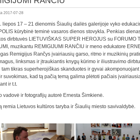
IGIJUMI RANČIU
ta
2017-07-28
 liepos 17 – 21 dienomis Šiaulių dailės galerijoje vyko edukac
IS kūrybinė teminė vasaros dienos stovykla. Penkias dienas vy
ikos dirbtuvės LIETUVIŠKAS SUPER HEROJUS su FORUMO TE
MI, muzikantu REMIGIJUMI RANČIU ir meno edukatore ERNE
as Remigijus Rančys įvairiausių garso, ritmo ir muzikinių prat
agus, linksmas ir įtraukiantis knygų kūrimo ir iliustravimo dirb
, tam tikras superherojiškas skanduotes ir gyvai akomponuojant
s ir suvokimas, kad tą pačią temą galima plėtoti pačiais įvairiausia
nt ir t.t.
o vadovė ir fotografijų autorė Ernesta Šimkienė.
ą remia Lietuvos kultūros taryba ir Šiaulių miesto savivaldybė.