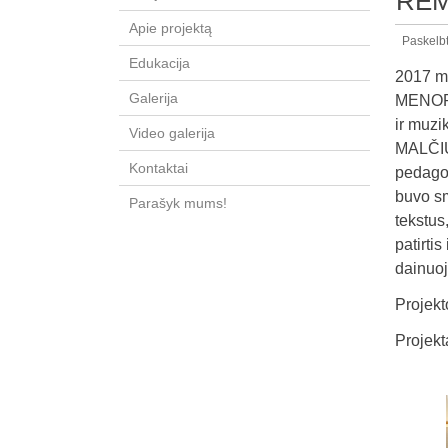
REM
Apie projektą
Paskelb
Edukacija
2017 m.
Galerija
MENOPOL
ir muz
Video galerija
MALČIU
Kontaktai
pedagog
buvo sm
Parašyk mums!
tekstus
patirti
dainuoja
Projekt
Projekt