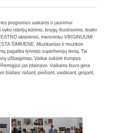
inės programos vaikams ir jaunimui
ko istorijų kūrimo, knygų iliustravimo, teatro
ATRO aktorėmis, menininku VIRGINIJUMI
STA ŠIMKIENE. Muzikantas ir muzikos
imų pagalba tyrinėjo superherojų temą. Tai
tuvių užbaigimas. Vaikai sukūrė trumpus
 Remigijui jas įdainavo. Vaikams buvo gera
is būdais: rašant, piešiant, vaidinant, grojant,