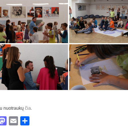
u nuotraukų
čia.
acebook
Mastodon
Email
Share