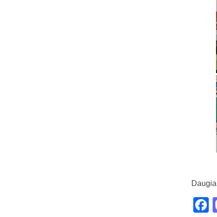
Daugia
F