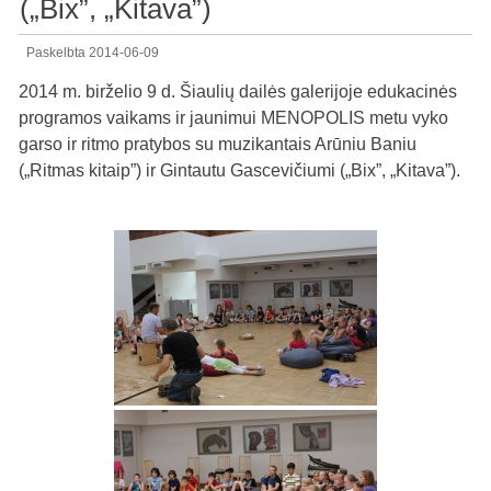
(„Bix”, „Kitava”)
Paskelbta
2014-06-09
2014 m. birželio 9 d. Šiaulių dailės galerijoje edukacinės
programos vaikams ir jaunimui MENOPOLIS metu vyko
garso ir ritmo pratybos su muzikantais Arūniu Baniu
(„Ritmas kitaip”) ir Gintautu Gascevičiumi („Bix”, „Kitava”).