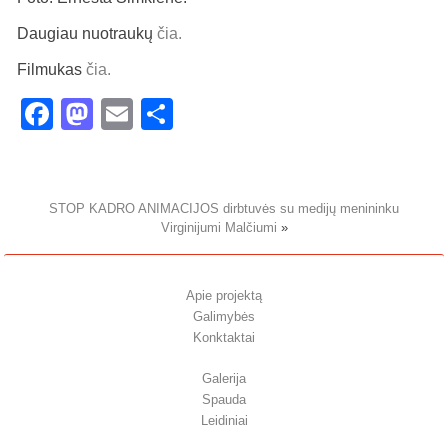
Daugiau nuotraukų
čia.
Filmukas
čia.
Facebook
Mastodon
Email
Share
STOP KADRO ANIMACIJOS dirbtuvės su medijų menininku
Virginijumi Malčiumi
»
Apie projektą
Galimybės
Konktaktai
Galerija
Spauda
Leidiniai