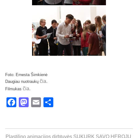
Foto: Ernesta Šimkienė
čia.
Daugiau nuotraukų
čia.
Filmukas
Facebook
Mastodon
Email
Share
Plastilino animacijos dirbtuvės SUKURK SAVO HEROJŲ