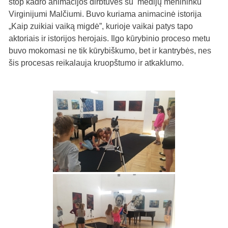
stop kadro animacijos dirbtuvės su medijų menininku
Virginijumi Malčiumi. Buvo kuriama animacinė istorija
„Kaip zuikiai vaiką migdė”, kurioje vaikai patys tapo
aktoriais ir istorijos herojais. Ilgo kūrybinio proceso metu
buvo mokomasi ne tik kūrybiškumo, bet ir kantrybės, nes
šis procesas reikalauja kruopštumo ir atkaklumo.