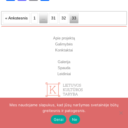
« Ankstesnis
1
…
31
32
33
Apie projektą
Galimybės
Konktaktai
Galerija
Spauda
Leidiniai
Mes naudojame slapukus, kad jūsų naršymas svetainėje būtų
greitesnis ir patogesnis.
Gerai
Ne