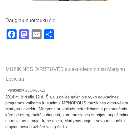
Daugiau nuotraukų
čia.
Facebook
Mastodon
Email
Share
MUZIKINĖS DIRBTUVĖS su akordeonininku Martynu
Levickiu
Paskelbta
2014-06-12
2014 m. birželio 12 d. Šiaulių dailės galerijoje vyko e
dukacinės
programos vaikams ir jaunimui MENOPOLIS muzikinės dirbtuvės su
Martynu Levickiu. Martynas su vaikais netradicinėmis priemonėmis
kūrė orkestrą, mokėsi diriguoti, kurė muzikines istorijas, supažindino
su muzikos istorija. Ir, be abejo, Martynas grojo ir savo meistrišku
grojimu tiesiog užbūrė vaikų širdis.