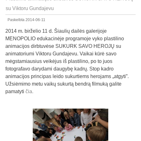
su Viktoru Gundajevu
Paskelbta
2014-06-11
2014 m. birželio 11 d. Šiaulių dailės galerijoje
MENOPOLIO edukacinėje programoje vyko plastilino
animacijos dirbtuvėse SUKURK SAVO HEROJŲ su
animatoriumi Viktoru Gundajevu. Vaikai kūrė savo
mėgstamiausius veikėjus iš plastilino, po to juos
fotografavo darydami daugybę kadrų. Stop kadro
animacijos principas leido sukurtiems herojams „atgyti”.
Užsiėmimo metu vaikų sukurtą bendrą filmuką galite
pamatyti
čia.