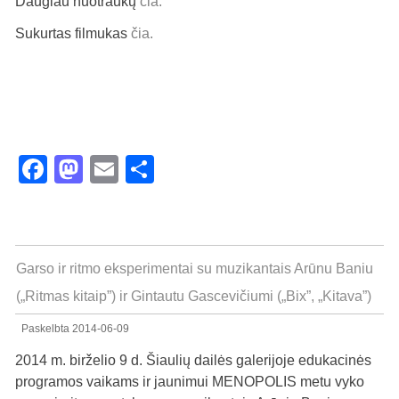
Daugiau nuotraukų
čia.
Sukurtas filmukas
čia.
Facebook
Mastodon
Email
Share
Garso ir ritmo eksperimentai su muzikantais Arūnu Baniu
(„Ritmas kitaip”) ir Gintautu Gascevičiumi („Bix”, „Kitava”)
Paskelbta
2014-06-09
2014 m. birželio 9 d. Šiaulių dailės galerijoje edukacinės
programos vaikams ir jaunimui MENOPOLIS metu vyko