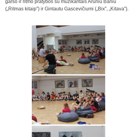
garso ir ritmo pratybos su muzikantais Arūniu Baniu
(„Ritmas kitaip”) ir Gintautu Gascevičiumi („Bix”, „Kitava”).