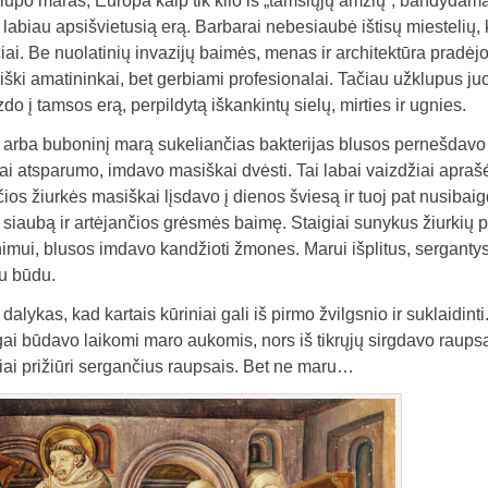
lupo maras, Europa kaip tik kilo iš „tamsiųjų amžių“, bandydama 
 į labiau apsišvietusią erą. Barbarai nebesiaubė ištisų miestelių,
čiai. Be nuolatinių invazijų baimės, menas ir architektūra pradėjo 
ški amatininkai, bet gerbiami profesionalai. Tačiau užklupus ju
do į tamsos erą, perpildytą iškankintų sielų, mirties ir ugnies.
 arba buboninį marą sukeliančias bakterijas blusos pernešdavo t
jai atsparumo, imdavo masiškai dvėsti. Tai labai vaizdžiai apra
ios žiurkės masiškai lįsdavo į dienos šviesą ir tuoj pat nusiba
siaubą ir artėjančios grėsmės baimę. Staigiai sunykus žiurkių 
imui, blusos imdavo kandžioti žmones. Marui išplitus, serganty
iu būdu.
dalykas, kad kartais kūriniai gali iš pirmo žvilgsnio ir suklaidin
gai būdavo laikomi maro aukomis, nors iš tikrųjų sirgdavo raupsa
iai prižiūri sergančius raupsais. Bet ne maru…