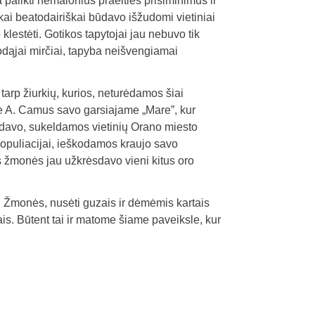
palikti nemalonius praeities prisiminimus ir
 kai beatodairiškai būdavo išžudomi vietiniai
klestėti. Gotikos tapytojai jau nebuvo tik
odąjai mirčiai, tapyba neišvengiamai
arp žiurkių, kurios, neturėdamos šiai
šė A. Camus savo garsiajame „Mare”, kur
igdavo, sukeldamos vietinių Orano miesto
populiacijai, ieškodamos kraujo savo
s žmonės jau užkrėsdavo vieni kitus oro
ti. Žmonės, nusėti guzais ir dėmėmis kartais
is. Būtent tai ir matome šiame paveiksle, kur