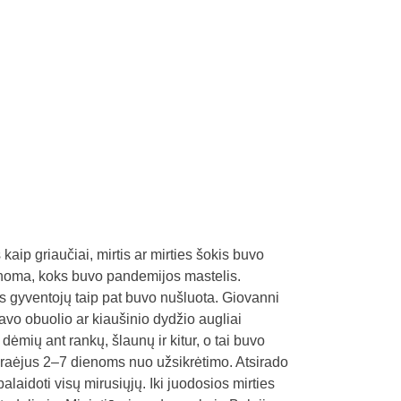
ip griaučiai, mirtis ar mirties šokis buvo
a žinoma, koks buvo pandemijos mastelis.
s gyventojų taip pat buvo nušluota. Giovanni
vo obuolio ar kiaušinio dydžio augliai
dėmių ant rankų, šlaunų ir kitur, o tai buvo
raėjus 2–7 dienoms nuo užsikrėtimo. Atsirado
aidoti visų mirusiųjų. Iki juodosios mirties