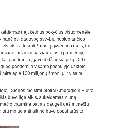
sukeldamas neįtikėtinus pokyčius visuomenėje,
ikinančios, daugybę gyvybių nušluojančios
a, vis atsikartojanti žmonių gyvenimo dalis, tad
ramžiais buvo viena žiauriausių pandemijų.
t, kai pandemija įgavo didžiausią piką 1347 –
 gripo pandemija visame pasaulyje užkrėtė
mirė apie 100 milijonų žmonių. Ir visa tai
ieji Sienos meistrai broliai Ambrogio ir Pietro
kis buvo ilgalaikis, sukeldamas niūrią
kmečio trauminė patirtis daugelį dešimtmečių
algiu mojuojanti giltinė buvo populiarūs to