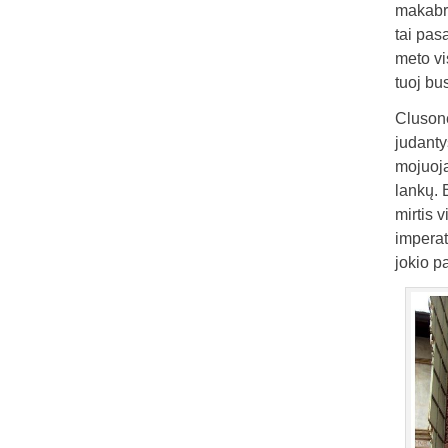
makabri
tai pas
meto vi
tuoj bu
Clusone
judanty
mojuoja
lankų. 
mirtis 
imperat
jokio p