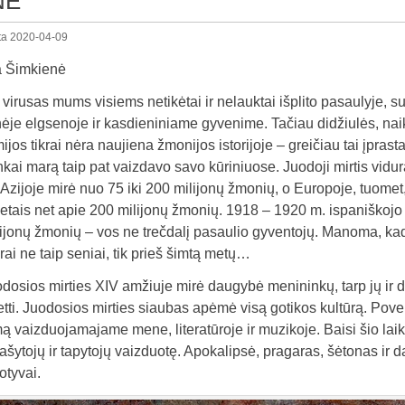
NE
ta
2020-04-09
a Šimkienė
virusas mums visiems netikėtai ir nelauktai išplito pasaulyje, 
nėje elgsenoje ir kasdieniniame gyvenime. Tačiau didžiulės, na
jos tikrai nėra naujiena žmonijos istorijoje – greičiau tai įprast
kai marą taip pat vaizdavo savo kūriniuose. Juodoji mirtis vidu
 Azijoje mirė nuo 75 iki 200 milijonų žmonių, o Europoje, tuome
tais net apie 200 milijonų žmonių. 1918 – 1920 m. ispaniškojo
ijonų žmonių – vos ne trečdalį pasaulio gyventojų. Manoma, kad 
krai ne taip seniai, tik prieš šimtą metų…
dosios mirties XIV amžiuje mirė daugybė menininkų, tarp jų ir did
tti. Juodosios mirties siaubas apėmė visą gotikos kultūrą. Povei
 vaizduojamajame mene, literatūroje ir muzikoje. Baisi šio lai
rašytojų ir tapytojų vaizduotę. Apokalipsė, pragaras, šėtonas ir d
otyvai.