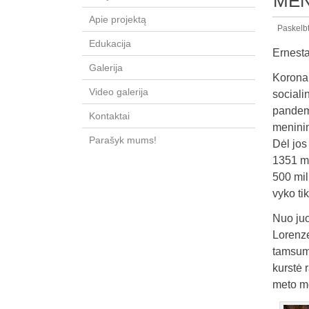
ME
Apie projektą
Paskelb
Edukacija
Ernest
Galerija
Korona 
Video galerija
sociali
pandemi
Kontaktai
meninin
Parašyk mums!
Dėl jos
1351 me
500 mil
vyko ti
Nuo juo
Lorenze
tamsumą
kurstė 
meto m