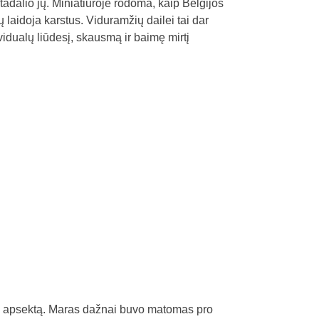
adalio jų. Miniatiūroje rodoma, kaip Belgijos
 laidoja karstus. Viduramžių dailei tai dar
vidualų liūdesį, skausmą ir baimę mirtį
ro apsektą. Maras dažnai buvo matomas pro