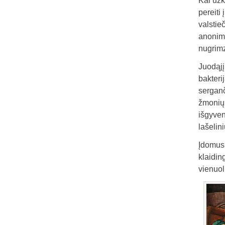
Kai užk
pereiti
valstie
anonimi
nugrimz
Juodąjį
bakteri
serganč
žmonių 
išgyven
lašelin
Įdomus 
klaidin
vienuol