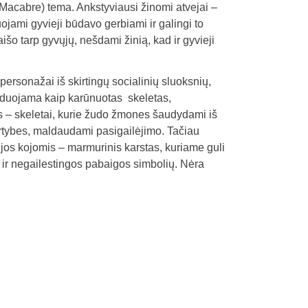
 Macabre) tema. Ankstyviausi žinomi atvejai –
ojami gyvieji būdavo gerbiami ir galingi to
aišo tarp gyvųjų, nešdami žinią, kad ir gyvieji
personažai iš skirtingų socialinių sluoksnių,
aizduojama kaip karūnuotas skeletas,
s – skeletai, kurie žudo žmones šaudydami iš
ertybes, maldaudami pasigailėjimo. Tačiau
Po jos kojomis – marmurinis karstas, kuriame guli
 ir negailestingos pabaigos simbolių. Nėra