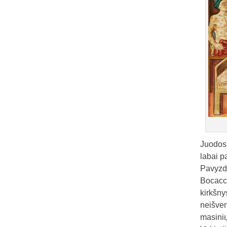
Juodosi
labai p
Pavyzdž
Bocacci
kirkšny
neišven
masinių