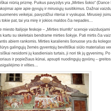
škai niūrią prizmę. Puikus pavyzdys yra „Mirties šokio“ (Dance
akojimai apie apie gyvųjų ir mirusiųjų susitikimus. Dažnai vaizdu
suomenės veikėjai, pavyzdžiui riteriai ir vyskupai. Mirusieji įsim
s tokie pat, tai yra mirę ir jokios maldos čia nepadės…
 miesto Italijoje feskoje – „Mirties triumfo“ scenoje vaizduojami 
s kartu su skeletais bendrame mirties šokyje. Pati mirtis čia v
ntis abiem rankomis. Mirties karalienės šonuose yra du kolego
Būrys galingųjų žemės gyventojų beviltiškai siūlo materialias v
visiškai nesidomi jų kasdieniais turtais, ji nori tik jų gyvenimų. 
oriaus ir popiežiaus kūnai, apsupti nuodingųjų gyvūnų – greitos
asigailėjimo ir vilties…