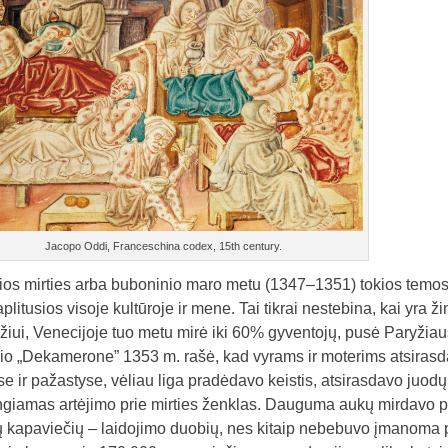
Jacopo Oddi, Franceschina codex, 15th century.
os mirties arba buboninio maro metu (1347–1351) tokios temos ka
aplitusios visoje kultūroje ir mene. Tai tikrai nestebina, kai yr
iui, Venecijoje tuo metu mirė iki 60% gyventojų, pusė Paryžiau
o „Dekamerone” 1353 m. rašė, kad vyrams ir moterims atsirasda
se ir pažastyse, vėliau liga pradėdavo keistis, atsirasdavo juodų 
giamas artėjimo prie mirties ženklas. Dauguma aukų mirdavo p
 kapaviečių – laidojimo duobių, nes kitaip nebebuvo įmanoma pal