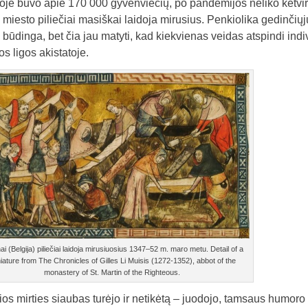
joje buvo apie 170 000 gyvenviečių, po pandemijos neliko ketvirt
 miesto piliečiai masiškai laidoja mirusius. Penkiolika gedinčiųjų
būdinga, bet čia jau matyti, kad kiekvienas veidas atspindi indi
os ligos akistatoje.
ai (Belgija) piliečiai laidoja mirusiuosius 1347–52 m. maro metu. Detail of a
iature from The Chronicles of Gilles Li Muisis (1272-1352), abbot of the
monastery of St. Martin of the Righteous.
os mirties siaubas turėjo ir netikėtą – juodojo, tamsaus humo