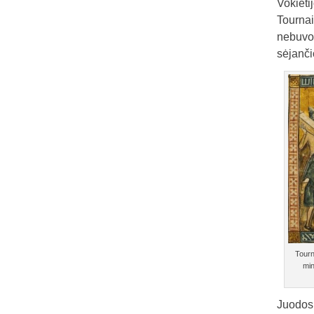
Vokieti
Tournai
nebuvo 
sėjanči
Tourn
min
Juodosi