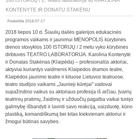
100 ISTORIJŲ / 2. Teatro laboratorija su KAROLINA
KONTENYTE IR DONATU STAKĖNU
Paskelbta
2018-07-17
2018 liepos 10 d. Šiaulių dailės galerijos edukacinės
programos vaikams ir jaunimui MENOPOLIS kūrybinės
dienos stovyklos 100 ISTORIJŲ / 2 metu vyko kūrybinės
dirbtuvės TEATRO LABORATORIJA. Karolina Kontenytė
ir Donatas Stakėnas (Klaipėda) – profesionalūs aktoriai,
aktyviai kuriantys vaidmenis Klaipėdos dramos teatre,
Klaipėdos jaunimo teatre ir kituose Lietuvos teatruose,
teatro studijos vaikams „Jaunieji kūrėjai” vadovai
supažindino vaikus su aktoriaus profesija iš arčiau. Įvairių
teatrinių pratimų, žaidimų ir užduočių pagalba vaikai turėjo
galimybę išbandyti ir lavinti savo reakciją, vaizduotę, kūno
plastiką, komandiškumą bei kitas kiekvienam aktoriui ir
žmogui būtinas savybes.