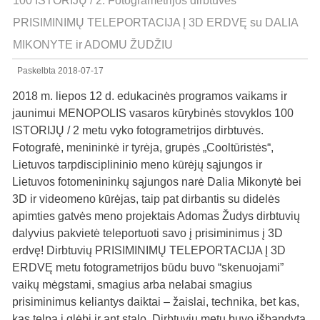
100 ISTORIJŲ / 2. Fotogrametrijos dirbtuvės
PRISIMINIMŲ TELEPORTACIJA Į 3D ERDVĘ su DALIA
MIKONYTE ir ADOMU ŽUDŽIU
Paskelbta
2018-07-17
2018 m. liepos 12 d. edukacinės programos vaikams ir
jaunimui MENOPOLIS vasaros kūrybinės stovyklos 100
ISTORIJŲ / 2 metu vyko fotogrametrijos dirbtuvės.
Fotografė, menininkė ir tyrėja, grupės „Cooltūristės“,
Lietuvos tarpdisciplininio meno kūrėjų sąjungos ir
Lietuvos fotomenininkų sąjungos narė Dalia Mikonytė bei
3D ir videomeno kūrėjas, taip pat dirbantis su didelės
apimties gatvės meno projektais Adomas Žudys dirbtuvių
dalyvius pakvietė teleportuoti savo į prisiminimus į 3D
erdvę! Dirbtuvių PRISIMINIMŲ TELEPORTACIJA Į 3D
ERDVĘ metu fotogrametrijos būdu buvo “skenuojami”
vaikų mėgstami, smagius arba nelabai smagius
prisiminimus keliantys daiktai – žaislai, technika, bet kas,
kas telpa į glėbį ir ant stalo. Dirbtuvių metu buvo išbandyta