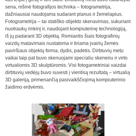
sena, nišinė fotografijos technika – fotogrametrija,
dažniausiai naudojama sudarant planus ir žemėlapius.
Fotogrametrija – tai statiško objekto skenavimas, sukuriant
nuotraukų rinkinį ir, naudojant kompiuterinę technologiją,
iš jų padarant 3D objektą. Remiantis šiais fotografinių
vaizdų matavimais nustatoma ir tiriama įvairių žemės
paviršiaus objektų forma, dydis, padėtis. Dirbtuvių metu
vaikai taip pat buvo skenuojami specialiu skeneriu ir virto
virtualiomis 3D skulptūromis. Visi fotogametriniai vaizdai
dirbtuvių vedėjų buvo suvesti į vientisą rezultatą – virtualią
3D galeriją, primenančią pasivaikščiojimą kompiuterinio
žaidimo erdvėmis.