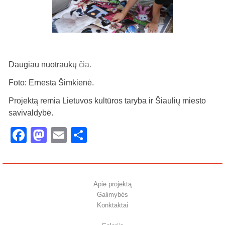
Daugiau nuotraukų
čia.
Foto: Ernesta Šimkienė.
Projektą remia Lietuvos kultūros taryba ir Šiaulių miesto
savivaldybė.
Facebook
Mastodon
Email
Share
Apie projektą
Galimybės
Konktaktai