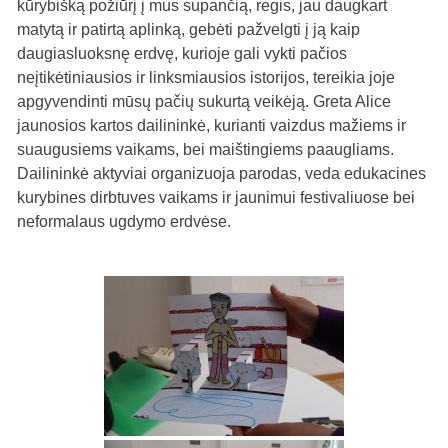
kūrybišką požiūrį į mus supančią, regis, jau daugkart
matytą ir patirtą aplinką, gebėti pažvelgti į ją kaip
daugiasluoksnę erdvę, kurioje gali vykti pačios
neįtikėtiniausios ir linksmiausios istorijos, tereikia joje
apgyvendinti mūsų pačių sukurtą veikėją. Greta Alice
jaunosios kartos dailininkė, kurianti vaizdus mažiems ir
suaugusiems vaikams, bei maištingiems paaugliams.
Dailininkė aktyviai organizuoja parodas, veda edukacines
kurybines dirbtuves vaikams ir jaunimui festivaliuose bei
neformalaus ugdymo erdvėse.