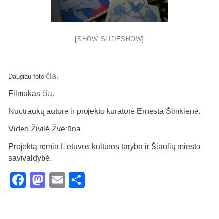
[SHOW SLIDESHOW]
čia.
Daugiau foto
Filmukas
čia.
Nuotraukų autorė ir projekto kuratorė Ernesta Šimkienė.
Video Živilė Žvėrūna.
Projektą remia Lietuvos kultūros taryba ir Šiaulių miesto
savivaldybė.
Facebook
Mastodon
Email
Share