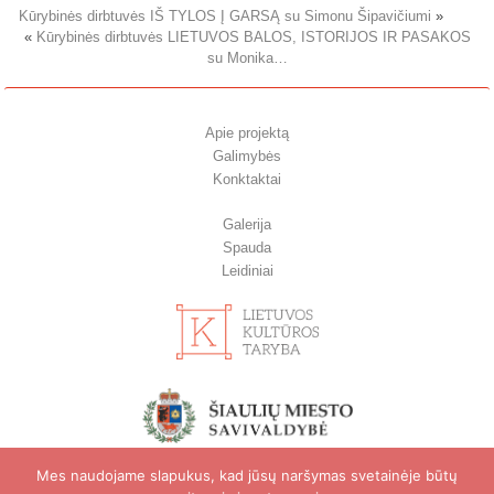
Kūrybinės dirbtuvės IŠ TYLOS Į GARSĄ su Simonu Šipavičiumi
»
«
Kūrybinės dirbtuvės LIETUVOS BALOS, ISTORIJOS IR PASAKOS
su Monika…
Apie projektą
Galimybės
Konktaktai
Galerija
Spauda
Leidiniai
Mes naudojame slapukus, kad jūsų naršymas svetainėje būtų