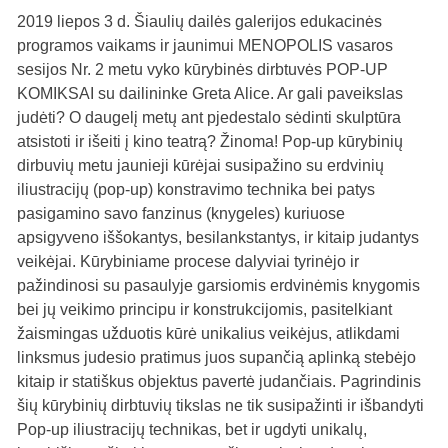
2019 liepos 3 d. Šiaulių dailės galerijos edukacinės
programos vaikams ir jaunimui MENOPOLIS vasaros
sesijos Nr. 2 metu vyko kūrybinės dirbtuvės POP-UP
KOMIKSAI su dailininke Greta Alice. Ar gali paveikslas
judėti? O daugelį metų ant pjedestalo sėdinti skulptūra
atsistoti ir išeiti į kino teatrą? Žinoma! Pop-up kūrybinių
dirbuvių metu jaunieji kūrėjai susipažino su erdvinių
iliustracijų (pop-up) konstravimo technika bei patys
pasigamino savo fanzinus (knygeles) kuriuose
apsigyveno iššokantys, besilankstantys, ir kitaip judantys
veikėjai. Kūrybiniame procese dalyviai tyrinėjo ir
pažindinosi su pasaulyje garsiomis erdvinėmis knygomis
bei jų veikimo principu ir konstrukcijomis, pasitelkiant
žaismingas užduotis kūrė unikalius veikėjus, atlikdami
linksmus judesio pratimus juos supančią aplinką stebėjo
kitaip ir statiškus objektus pavertė judančiais. Pagrindinis
šių kūrybinių dirbtuvių tikslas ne tik susipažinti ir išbandyti
Pop-up iliustracijų technikas, bet ir ugdyti unikalų,