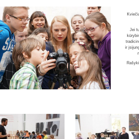
Kvieč
Jei t
kūrybin
tradici
ir įsij
Rašyki