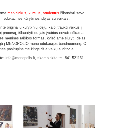
iame
menininkus
,
kūrėjus
,
studentus
išbandyti savo
edukacines kūrybines idėjas su vaikais.
urite originalių kūrybinių idėjų, kaip įtraukti vaikus į
į procesą, išbandyti su jais įvairias novatoriškas ar
nes meninės raiškos formas, kviečiame siūlyti idėjas
ungti į MENOPOLIO meno edukacijos bendruomenę. O
mes pasirūpinsime žingeidžia vaikų auditorija.
te:
info@menopolis.lt
, skambinkite tel. 841 521161.